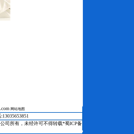
.com
使用方法
网站地图
渗材料
3035653851
泥基防水材料
司所有，未经许可不得转载*蜀ICP备
点优势