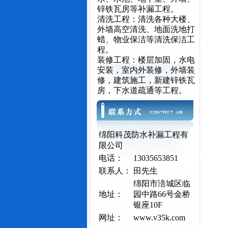
锌铁瓦房等补漏工程。
清洗工程：清洗各种大楼、
外墙高空清洗、地面洗地打
蜡、物业保洁等清洗保洁工
程。
装修工程：楼层加固，水电
安装，室内外装修，外墙装
修，建筑施工，新建锌铁瓦
房，下水道疏通等工程。
绵阳科茂防水补漏工程有
限公司
电话：
13035653851
联系人：
田先生
绵阳市涪城区临
地址：
园中路66号金桥
银座10F
网址：
www.v35k.com