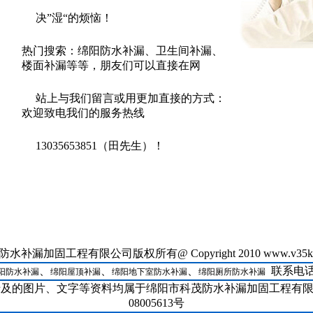
决”湿“的烦恼！
热门搜索：绵阳防水补漏、卫生间补漏、
楼面补漏等等，朋友们可以直接在网
站上与我们留言或用更加直接的方式：
欢迎致电我们的服务热线
13035653851（田先生）！
26--
补漏加固工程有限公司版权所有@ Copyright 2010 www.v35k
涪城区防水补漏加固工程乳胶漆
27--
、
、
、
游仙区伸缩缝补漏高分子抗裂防
联系电话:1
阳防水补漏
绵阳屋顶补漏
绵阳地下室防水补漏
绵阳厕所防水补漏
28--
三台县卫生间防水新式聚合物水
涉及的图片、文字等资料均属于绵阳市科茂防水补漏加固工程有限公
29--
08005613号
盐亭县地下室防水防水涂料的几