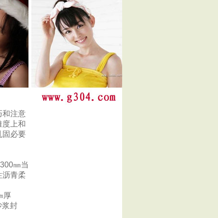
巧和注意
难度上和
巩固必要
00㎜当
性沥青柔
㎜厚
砂浆封