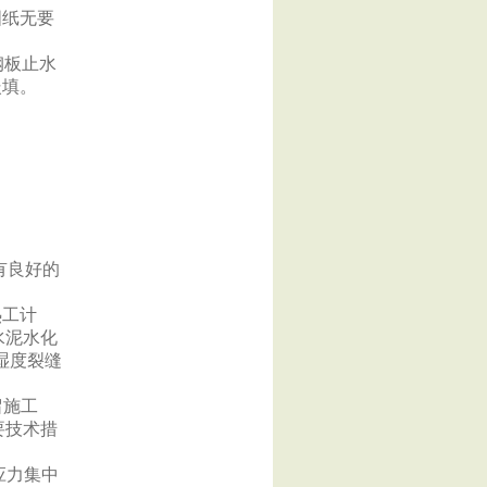
图纸无要
钢板止水
嵌填。
。
有良好的
热工计
水泥水化
湿度裂缝
留施工
要技术措
应力集中