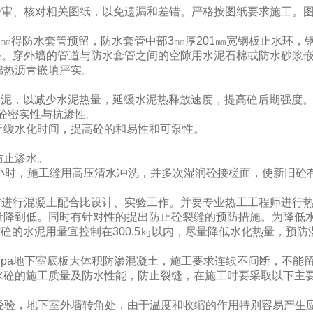
会审、核对相关图纸，以免遗漏和差错。严格按图纸要求施工。
1㎜得防水套管预留，防水套管中部3㎜厚201㎜宽钢板止水环，
水条。穿外墙的管道与防水套管之间的空隙用水泥石棉或防水砂浆
棉热沥青嵌填严实。
水泥，以减少水泥热量，延缓水泥热释放速度，提高砼后期强度
加砼密实性与抗渗性。
延缓水化时间，提高砼的和易性和可泵性。
防止渗水。
4小时，施工缝用高压清水冲洗，并多次湿润砼接槎面，使新旧砼
前进行混凝土配合比设计、实验工作。并要专业热工工程师进行
量降到低。同时有针对性的提出防止砼裂缝的预防措施。为降低
砼的水泥用量宜控制在300.5㎏以内，尽量降低水化热量，预防
6Mpa地下室底板大体积防渗混凝土，施工要求连续不间断，不能
水砼的施工质量及防水性能，防止裂缝，在施工时要采取以下主
工经验，地下室外墙转角处，由于温度和收缩的作用特别容易产生