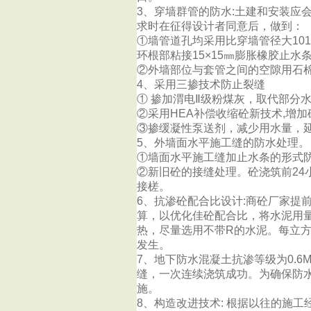
3、穿墙群管的防水:土建和安装应
求时在征得设计者同意后，做到：
①墙管道孔均采用比穿墙管径大10
环根部粘接15×15㎜膨胀橡胶止
②外墙部位与套管之间的空隙用石
4、采用三掺技术防止裂缝
① 掺加渭电Ⅱ级粉煤灰，取代部分
②采用HEA补偿收缩砼新技术,增
③掺缓凝性泵送剂，减少用水量，
5、外墙面水平施工缝的防水处理。
①墙面水平施工缝加止水条的形式
②新旧砼的接缝处理。砼浇筑前2
接槎。
6、抗渗砼配合比设计:商砼厂家提
算，以优化佳砼配合比，将水泥用
热，尽量选用不带R的水泥。每立方
发生。
7、地下防水混凝土抗渗等级为0.
缝，一次连续浇筑成功。为确保防
施。
8、构造改进技术: 根据以往的施