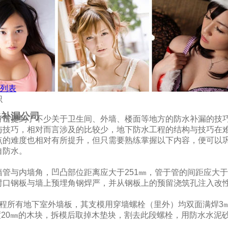
列表
识
水补漏公司
打击提到了不少关于卫生间、外墙、楼面等地方的防水补漏的技
与技巧，相对而言涉及的比较少，地下防水工程的结构与技巧在
点的难度也相对有所提升，但只需要熟练掌握以下内容，便可以
自防水。
管与内墙角，凹凸部位距离应大于251㎜，管于管的间距应大于3
封口钢板与墙上预埋角钢焊严，并从钢板上的预留浇筑孔注入改
工程所有地下室外墙板，其支模用穿墙螺栓（里外）均双面满焊3
厚度20㎜的木块，拆模后取掉木垫块，割去此段螺栓，用防水水泥