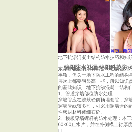
首页
杭州泰鑫防水补漏公司
首页
--
新闻
地下抗渗混凝土结构防水技巧和知
绵阳防水补漏 绵阳科茂防
东莞市强胜防水补漏公司在前面为
事项，但关于地下防水工程的结构
层次上都要明显高一些，所以知识
的基础知识！地下抗渗混凝土结构
1、管道穿墙部位防水处理
穿墙管应在浇筑砼前预埋套管，穿墙
穿墙管线较多时，可采用穿墙盒的
性密封材料或细石砼。
2、模板穿墙螺杆的防水处理：本
60×60止水片，并在外侧模上衬
口。